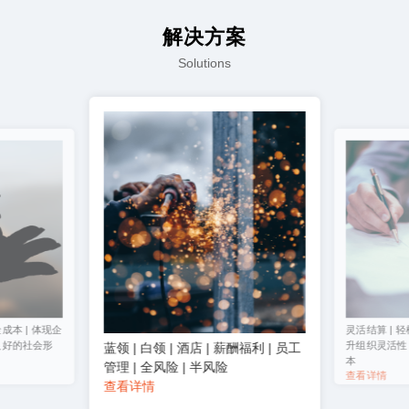
解决方案
Solutions
成本 | 体现企
灵活结算 | 轻
良好的社会形
升组织灵活性 
蓝领 | 白领 | 酒店 | 薪酬福利 | 员工
本
管理 | 全风险 | 半风险
查看详情
查看详情