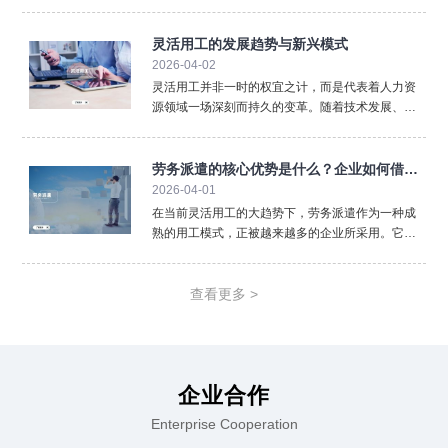
纳到薪酬核算，再到劳动合同管理，人事代理以专
业、高效、低成本的特点满足了不同规模企业的需
求。尤其在多地用工、政策更新频繁、管理成本上
灵活用工的发展趋势与新兴模式
涨的背景下，人事代理
2026-04-02
灵活用工并非一时的权宜之计，而是代表着人力资
源领域一场深刻而持久的变革。随着技术发展、政
策完善和观念普及，灵活用工本身也在不断进化，
呈现出令人瞩目的发展趋势与新兴模式。数字化与
平台化是首要趋势。未来，灵活用工将更加依赖于
劳务派遣的核心优势是什么？企业如何借此
大数据、人工智能匹配
2026-04-01
实现降本增效
在当前灵活用工的大趋势下，劳务派遣作为一种成
熟的用工模式，正被越来越多的企业所采用。它并
非简单的“人员外包”，而是一种战略性的资源配置方
式，能帮助企业有效应对市场波动、聚焦核心业
务。劳务派遣最直接的优势在于降低企业管理成本
查看更多 >
与风险。企业将部分
企业合作
Enterprise Cooperation