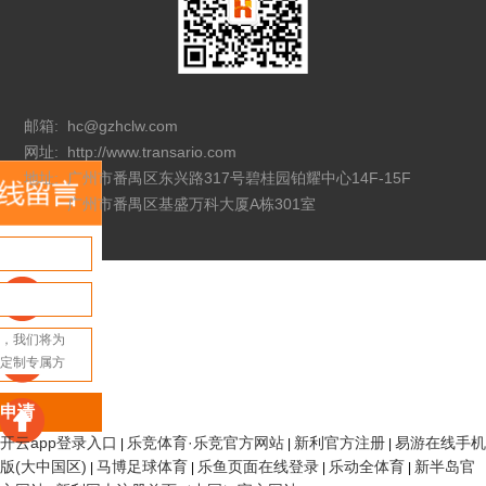
邮箱:
hc@gzhclw.com
网址:
http://www.transario.com
地址:
广州市番禺区东兴路317号碧桂园铂耀中心14F-15F
广州市番禺区基盛万科大厦A栋301室
申请
开云app登录入口
乐竞体育·乐竞官方网站
新利官方注册
易游在线手机
|
|
|
版(大中国区)
马博足球体育
乐鱼页面在线登录
乐动全体育
新半岛官
|
|
|
|