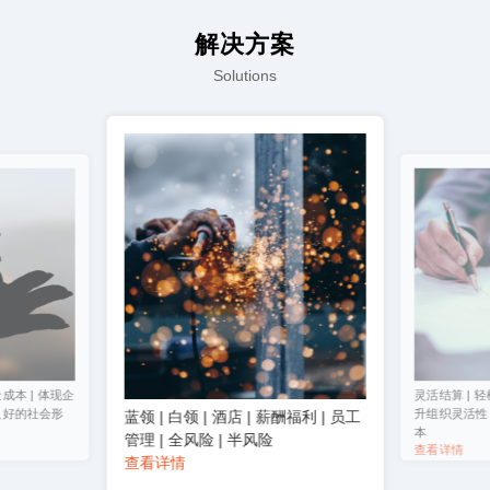
解决方案
Solutions
成本 | 体现企
灵活结算 | 轻
良好的社会形
升组织灵活性 
蓝领 | 白领 | 酒店 | 薪酬福利 | 员工
本
管理 | 全风险 | 半风险
查看详情
查看详情