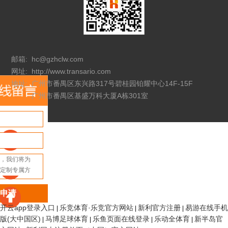
邮箱:
hc@gzhclw.com
网址:
http://www.transario.com
地址:
广州市番禺区东兴路317号碧桂园铂耀中心14F-15F
广州市番禺区基盛万科大厦A栋301室
申请
开云app登录入口
乐竞体育·乐竞官方网站
新利官方注册
易游在线手机
|
|
|
版(大中国区)
马博足球体育
乐鱼页面在线登录
乐动全体育
新半岛官
|
|
|
|