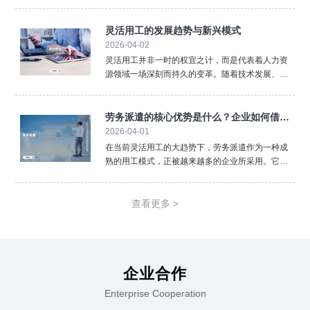
纳到薪酬核算，再到劳动合同管理，人事代理以专
业、高效、低成本的特点满足了不同规模企业的需
求。尤其在多地用工、政策更新频繁、管理成本上
灵活用工的发展趋势与新兴模式
涨的背景下，人事代理
2026-04-02
灵活用工并非一时的权宜之计，而是代表着人力资
源领域一场深刻而持久的变革。随着技术发展、政
策完善和观念普及，灵活用工本身也在不断进化，
呈现出令人瞩目的发展趋势与新兴模式。数字化与
平台化是首要趋势。未来，灵活用工将更加依赖于
劳务派遣的核心优势是什么？企业如何借此
大数据、人工智能匹配
2026-04-01
实现降本增效
在当前灵活用工的大趋势下，劳务派遣作为一种成
熟的用工模式，正被越来越多的企业所采用。它并
非简单的“人员外包”，而是一种战略性的资源配置方
式，能帮助企业有效应对市场波动、聚焦核心业
务。劳务派遣最直接的优势在于降低企业管理成本
查看更多 >
与风险。企业将部分
企业合作
Enterprise Cooperation