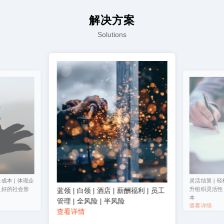
解决方案
Solutions
成本 | 体现企
灵活结算 | 轻
良好的社会形
升组织灵活性 
蓝领 | 白领 | 酒店 | 薪酬福利 | 员工
本
管理 | 全风险 | 半风险
查看详情
查看详情