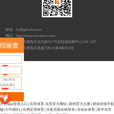
邮箱:
hc@gzhclw.com
网址:
http://www.transario.com
地址:
广州市番禺区东兴路317号碧桂园铂耀中心14F-15F
广州市番禺区基盛万科大厦A栋301室
申请
开云app登录入口
乐竞体育·乐竞官方网站
新利官方注册
易游在线手机
|
|
|
版(大中国区)
马博足球体育
乐鱼页面在线登录
乐动全体育
新半岛官
|
|
|
|