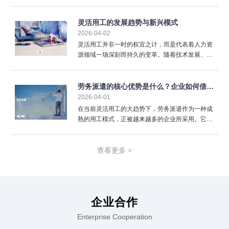
纳到薪酬核算，再到劳动合同管理，人事代理以专
业、高效、低成本的特点满足了不同规模企业的需
求。尤其在多地用工、政策更新频繁、管理成本上
灵活用工的发展趋势与新兴模式
涨的背景下，人事代理
2026-04-02
灵活用工并非一时的权宜之计，而是代表着人力资
源领域一场深刻而持久的变革。随着技术发展、政
策完善和观念普及，灵活用工本身也在不断进化，
呈现出令人瞩目的发展趋势与新兴模式。数字化与
平台化是首要趋势。未来，灵活用工将更加依赖于
劳务派遣的核心优势是什么？企业如何借此
大数据、人工智能匹配
2026-04-01
实现降本增效
在当前灵活用工的大趋势下，劳务派遣作为一种成
熟的用工模式，正被越来越多的企业所采用。它并
非简单的“人员外包”，而是一种战略性的资源配置方
式，能帮助企业有效应对市场波动、聚焦核心业
务。劳务派遣最直接的优势在于降低企业管理成本
查看更多 >
与风险。企业将部分
企业合作
Enterprise Cooperation