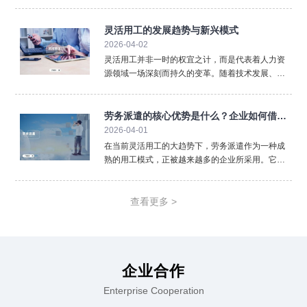
纳到薪酬核算，再到劳动合同管理，人事代理以专
业、高效、低成本的特点满足了不同规模企业的需
求。尤其在多地用工、政策更新频繁、管理成本上
灵活用工的发展趋势与新兴模式
涨的背景下，人事代理
2026-04-02
灵活用工并非一时的权宜之计，而是代表着人力资
源领域一场深刻而持久的变革。随着技术发展、政
策完善和观念普及，灵活用工本身也在不断进化，
呈现出令人瞩目的发展趋势与新兴模式。数字化与
平台化是首要趋势。未来，灵活用工将更加依赖于
劳务派遣的核心优势是什么？企业如何借此
大数据、人工智能匹配
2026-04-01
实现降本增效
在当前灵活用工的大趋势下，劳务派遣作为一种成
熟的用工模式，正被越来越多的企业所采用。它并
非简单的“人员外包”，而是一种战略性的资源配置方
式，能帮助企业有效应对市场波动、聚焦核心业
务。劳务派遣最直接的优势在于降低企业管理成本
查看更多 >
与风险。企业将部分
企业合作
Enterprise Cooperation