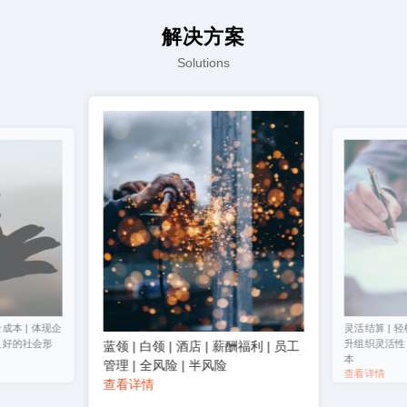
解决方案
Solutions
成本 | 体现企
灵活结算 | 轻
良好的社会形
升组织灵活性 
蓝领 | 白领 | 酒店 | 薪酬福利 | 员工
本
管理 | 全风险 | 半风险
查看详情
查看详情