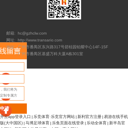
邮箱:
hc@gzhclw.com
网址:
http://www.transario.com
地址:
广州市番禺区东兴路317号碧桂园铂耀中心14F-15F
广州市番禺区基盛万科大厦A栋301室
申请
开云app登录入口
乐竞体育·乐竞官方网站
新利官方注册
易游在线手机
|
|
|
版(大中国区)
马博足球体育
乐鱼页面在线登录
乐动全体育
新半岛官
|
|
|
|