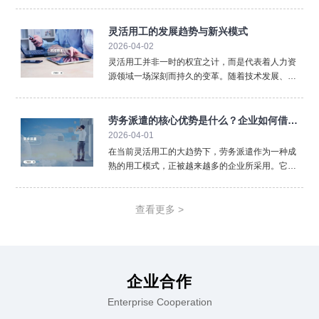
纳到薪酬核算，再到劳动合同管理，人事代理以专
业、高效、低成本的特点满足了不同规模企业的需
求。尤其在多地用工、政策更新频繁、管理成本上
灵活用工的发展趋势与新兴模式
涨的背景下，人事代理
2026-04-02
灵活用工并非一时的权宜之计，而是代表着人力资
源领域一场深刻而持久的变革。随着技术发展、政
策完善和观念普及，灵活用工本身也在不断进化，
呈现出令人瞩目的发展趋势与新兴模式。数字化与
平台化是首要趋势。未来，灵活用工将更加依赖于
劳务派遣的核心优势是什么？企业如何借此
大数据、人工智能匹配
2026-04-01
实现降本增效
在当前灵活用工的大趋势下，劳务派遣作为一种成
熟的用工模式，正被越来越多的企业所采用。它并
非简单的“人员外包”，而是一种战略性的资源配置方
式，能帮助企业有效应对市场波动、聚焦核心业
务。劳务派遣最直接的优势在于降低企业管理成本
查看更多 >
与风险。企业将部分
企业合作
Enterprise Cooperation