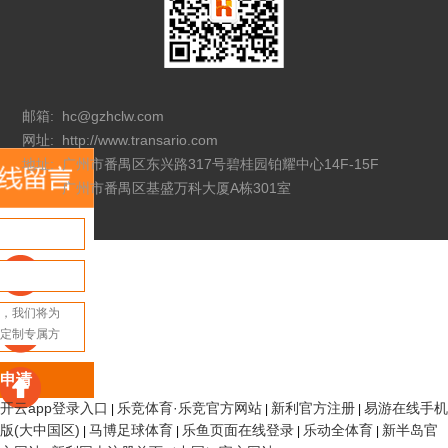
邮箱:
hc@gzhclw.com
网址:
http://www.transario.com
地址:
广州市番禺区东兴路317号碧桂园铂耀中心14F-15F
广州市番禺区基盛万科大厦A栋301室
申请
开云app登录入口
乐竞体育·乐竞官方网站
新利官方注册
易游在线手机
|
|
|
版(大中国区)
马博足球体育
乐鱼页面在线登录
乐动全体育
新半岛官
|
|
|
|