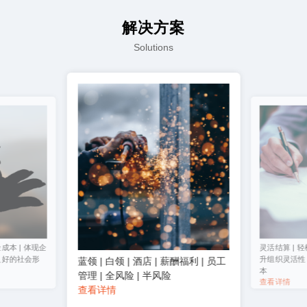
解决方案
Solutions
成本 | 体现企
灵活结算 | 轻
良好的社会形
升组织灵活性 
蓝领 | 白领 | 酒店 | 薪酬福利 | 员工
本
管理 | 全风险 | 半风险
查看详情
查看详情